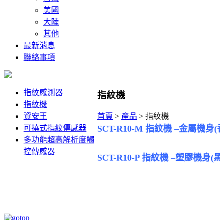
美國
大陸
其他
最新消息
聯絡事項
指紋感測器
指紋機
指紋機
資安王
首頁
>
產品
>
指紋機
可撓式指紋傳感器
SCT-R10-M 指紋機 –金屬機身
多功能超高解析度觸
控傳感器
SCT-R10-P 指紋機 –塑膠機