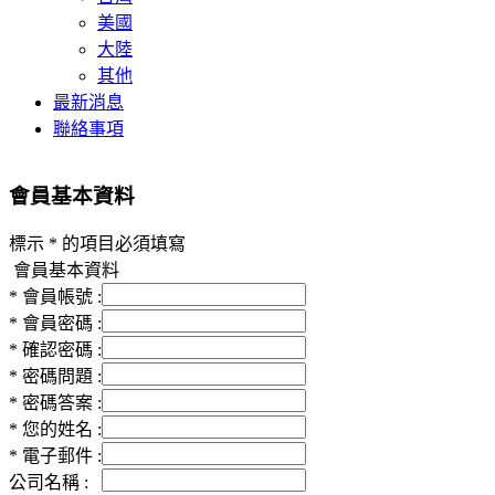
美國
大陸
其他
最新消息
聯絡事項
會員基本資料
標示 * 的項目必須填寫
會員基本資料
* 會員帳號 :
* 會員密碼 :
* 確認密碼 :
* 密碼問題 :
* 密碼答案 :
* 您的姓名 :
* 電子郵件 :
公司名稱 :