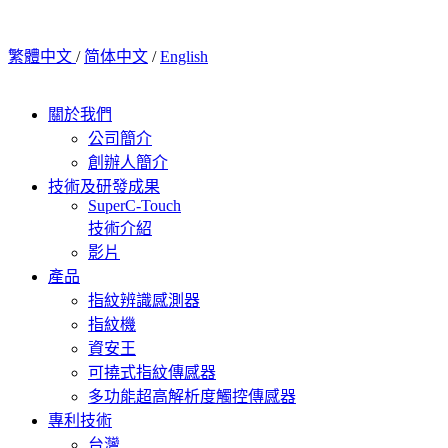
繁體中文
/
简体中文
/
English
關於我們
公司簡介
創辦人簡介
技術及研發成果
SuperC-Touch
技術介紹
影片
產品
指紋辨識感測器
指紋機
資安王
可撓式指紋傳感器
多功能超高解析度觸控傳感器
專利技術
台灣