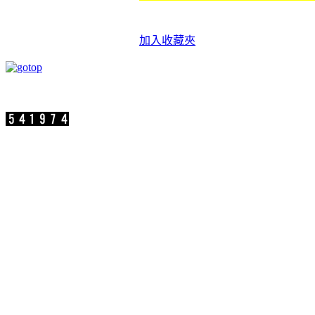
加入收藏夾
速博思股份有限公司 版權所有 Copyright ©2
參訪人數：
公司地址：新北市汐止區新台五路