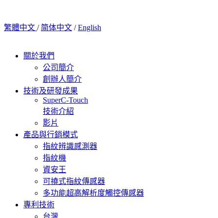
繁體中文
/
简体中文
/
English
關於我們
公司簡介
創辦人簡介
技術及研發成果
SuperC-Touch
技術介紹
影片
產品與行銷模式
指紋辨識感測器
指紋機
資安王
可撓式指紋傳感器
多功能超高解析度觸控傳感器
專利技術
台灣