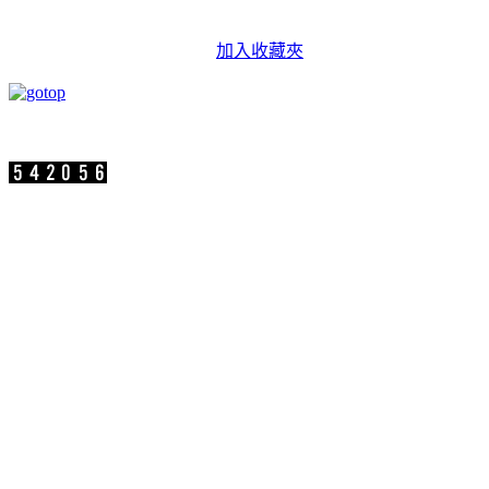
加入收藏夾
速博思股份有限公司 版權所有 Copyright ©2
參訪人數：
公司地址：新北市汐止區新台五路