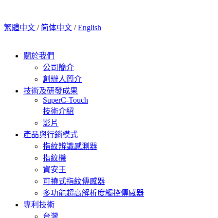
繁體中文
/
简体中文
/
English
關於我們
公司簡介
創辦人簡介
技術及研發成果
SuperC-Touch
技術介紹
影片
產品與行銷模式
指紋辨識感測器
指紋機
資安王
可撓式指紋傳感器
多功能超高解析度觸控傳感器
專利技術
台灣